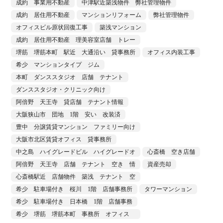
成約 事業用不動産
中津駅近築浅物件 弊社管理物件
成約 居住用不動産
マンションリフォーム
弊社管理物件
オフィスビル原状回復工事
築浅マンション
成約 居住用不動産 理美容室店舗 トレー
堺筋 堺筋本町 駅近 大通沿い 貸事務所
オフィス内装工事
希少 マンションタイプ ジム
本町 ダンススタジオ 店舗 テナント
ダンススタジオ・クリニック向け
阿倍野 天王寺 貸店舗 テナント情報
大阪狭山市 団地 1階 安い 改装済
豊中 分譲賃貸マンション ファミリー向け
大阪市北区賃貸オフィス 貸事務所
中之島 ハイグレードビル ハイグレードオ
心斎橋 空き店舗
阿倍野 天王寺 店舗 テナント 空き 情
資産売却
心斎橋駅近 店舗物件 築浅 テナント 空
希少 駐車場付き 桜川 1階 店舗事務所
タワーマンション
希少 駐車場付き 日本橋 1階 店舗事務
希少 堺筋 堺筋本町 事務所 オフィス