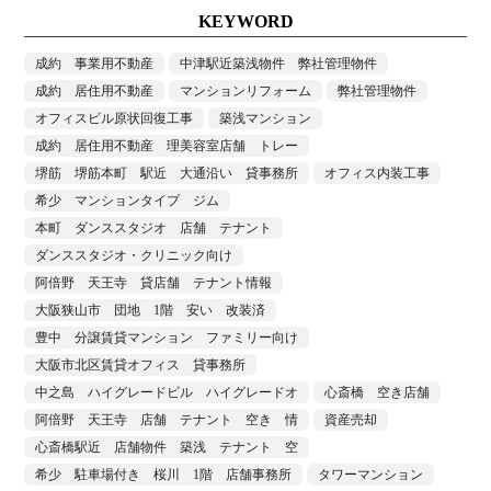
KEYWORD
成約 事業用不動産
中津駅近築浅物件 弊社管理物件
成約 居住用不動産
マンションリフォーム
弊社管理物件
オフィスビル原状回復工事
築浅マンション
成約 居住用不動産 理美容室店舗 トレー
堺筋 堺筋本町 駅近 大通沿い 貸事務所
オフィス内装工事
希少 マンションタイプ ジム
本町 ダンススタジオ 店舗 テナント
ダンススタジオ・クリニック向け
阿倍野 天王寺 貸店舗 テナント情報
大阪狭山市 団地 1階 安い 改装済
豊中 分譲賃貸マンション ファミリー向け
大阪市北区賃貸オフィス 貸事務所
中之島 ハイグレードビル ハイグレードオ
心斎橋 空き店舗
阿倍野 天王寺 店舗 テナント 空き 情
資産売却
心斎橋駅近 店舗物件 築浅 テナント 空
希少 駐車場付き 桜川 1階 店舗事務所
タワーマンション